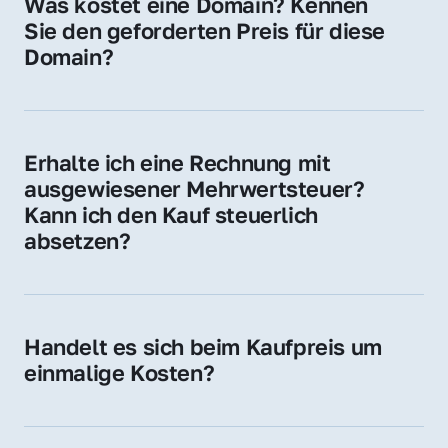
Was kostet eine Domain? Kennen 
Adressen oder als digitale Investition.
Sie den geforderten Preis für diese 
Domain?
Der Preis variiert je nach Domain. Für diese 
Domain liegt ein konkreter Kaufpreis vor – 
kontaktieren Sie uns gerne für ein 
Erhalte ich eine Rechnung mit 
unverbindliches Angebot.
ausgewiesener Mehrwertsteuer? 
Kann ich den Kauf steuerlich 
absetzen?
Ja, Sie erhalten eine Rechnung mit MwSt. 
Für Unternehmen ist der Kauf in der Regel 
steuerlich absetzbar.
Handelt es sich beim Kaufpreis um 
einmalige Kosten?
Ja. Der Kaufpreis ist einmalig. Nur beim 
späteren Betrieb der Domain (z. B. beim 