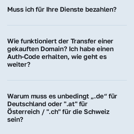
Hosting-Anbieter) fallen geringe laufende 
Muss ich für Ihre Dienste bezahlen?
Gebühren an. Diese bewegen sich für .de 
Nein, bei uns zahlen Sie nur den Kaufpreis 
Domains bei ca. 5€ / Jahr
der Domain – ohne zusätzliche Vermittlungs- 
oder Servicegebühren.
Wie funktioniert der Transfer einer 
gekauften Domain? Ich habe einen 
Auth-Code erhalten, wie geht es 
weiter?
Mit dem Auth-Code beauftragen Sie Ihren 
Provider, die Domain zu übernehmen. Gerne 
begleiten wir Sie bei diesem einfachen und 
Warum muss es unbedingt „.de“ für 
schnellen Prozess.
Deutschland oder ".at" für 
Österreich / ".ch" für die Schweiz 
sein?
Diese Endungen stehen für regionale 