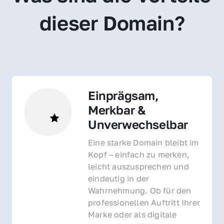
dieser Domain?
Einprägsam, 
Merkbar & 
Unverwechselbar
Eine starke Domain bleibt im 
Kopf – einfach zu merken, 
leicht auszusprechen und 
eindeutig in der 
Wahrnehmung. Ob für den 
professionellen Auftritt Ihrer 
Marke oder als digitale 