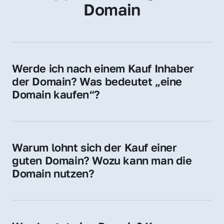
Domain
Werde ich nach einem Kauf Inhaber 
der Domain? Was bedeutet „eine 
Domain kaufen“?
Ja, Sie werden der offizielle Domain-Inhaber. 
Sie erhalten alle Rechte zur Nutzung, 
Verwaltung oder Weiterveräußerung der 
Warum lohnt sich der Kauf einer 
Domain.
guten Domain? Wozu kann man die 
Domain nutzen?
Eine starke Domain steigert Sichtbarkeit, 
Vertrauen und Markenwert. Nutzen Sie sie 
für Ihre Website, Weiterleitung, E-Mail-